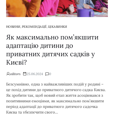
,
,
НОВИНИ
РЕКОМЕНДАЦІЇ
ЦІКАВИНКИ
Як максимально пом’якшити
адаптацію дитини до
приватних дитячих садків у
Києві?
editors
25.06.2024
0
Безсумнівно, одна з найважливіших подій у родині –
це похід дитини до приватного дитячого садка Києва.
Як зробити так, щоб новий етап життя асоціювався з
позитивними емоціями, як максимально пом’якшити
період адаптації до приватного дитячого садочка
Києва та убезпечити свого…