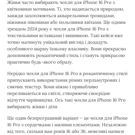
Жінки часто вибирають чохли для iPhone 16 Pro з
квітковими мотивами. Ті, хто надихається природою,
завжди захоплюються акварельними трояндами,
ніжними півоніями або польовими квітами. Ще одним
трендом 2024 року є чохли для iPhone 16 Pro з
текстильними вставками і вишивкою. Такі кейси вже
точно матимуть унікальний вигляд і додадуть
особливого шарму їхньому власнику. Вони прекрасно
доповнюють романтичний стиль і стануть прикрасою
практично будь-якого образу.
Нерідко чохли для iPhone 16 Pro в романтичному стилі
припускають використання різних перламутрових і
сяючих текстур. Вони ніжно і привабливо
переливаються на світлі, створюючи своєрідне
відчуття чарівництва. Ось такі чохли для iPhone 16 Pro
вибирають жінки і діти.
Ще один безпрограшний варіант – це чохли для iPhone
16 Pro з сердечками і милими елементами. Незалежно
від того, скільки вам років 16 або 36, невеликі написи