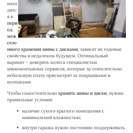
нахо
дятс
я в
пери
од
меж
сезо
нного хранения шины с дисками
, зависят их ездовые
свойства в недалеком будущем. Оптимальный
вариант – доверить колеса специалистам
шиномонтажных сервисов, которые за относительно
небольшую плату присмотрят за покрышками и
колпаками.
Чтобы самостоятельно
хранить шины и диски
, нужны
правильные условия:
наличие сухого крытого помещения с
минимальной влажностью;
внутри гаража нужно постоянно поддерживать