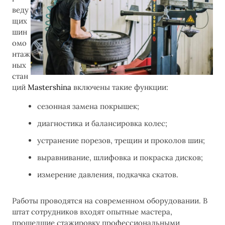
веду
щих
шин
омо
нтаж
ных
стан
ций
Mastershina
включены такие функции:
сезонная замена покрышек;
диагностика и балансировка колес;
устранение порезов, трещин и проколов шин;
выравнивание, шлифовка и покраска дисков;
измерение давления, подкачка скатов.
Работы проводятся на современном оборудовании. В
штат сотрудников входят опытные мастера,
прошедшие стажировку профессиональными